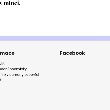
z mincí.
rmace
Facebook
akt
odní podmínky
ínky ochrany osobních
ů