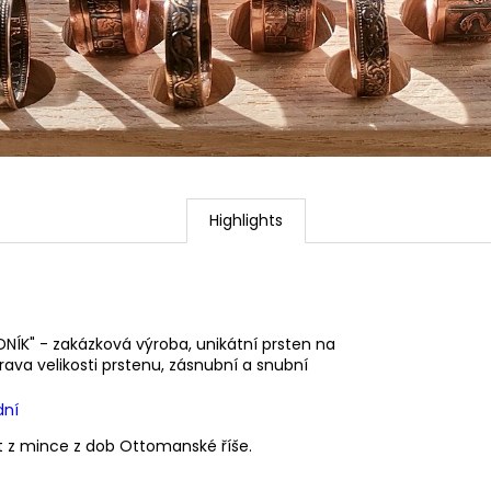
Highlights
NÍK" - zakázková výroba, unikátní prsten na
prava velikosti prstenu, zásnubní a snubní
dní
át z mince z dob Ottomanské říše.