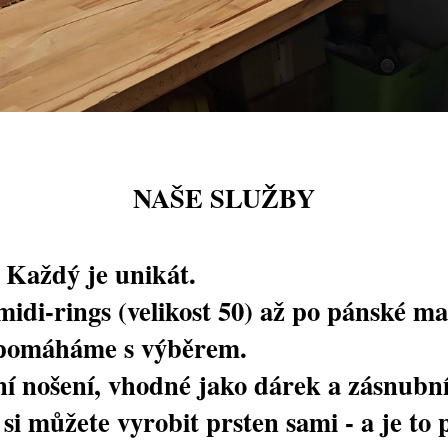
NAŠE SLUŽBY
 Každý je unikát.
idi-rings (velikost 50) až po pánské mas
 pomáháme s výběrem.
í nošení, vhodné jako dárek a zásnubní
i můžete vyrobit prsten sami - a je to 