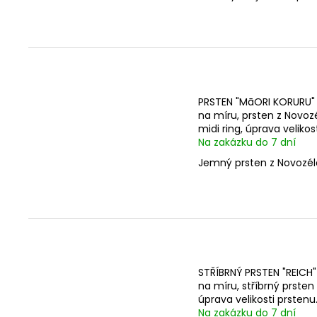
PRSTEN "MāORI KORURU" -
na míru, prsten z Novoz
midi ring, úprava velikos
Na zakázku do 7 dní
Jemný prsten z Novozél
STŘÍBRNÝ PRSTEN "REICH"
na míru, stříbrný prste
úprava velikosti prstenu
Na zakázku do 7 dní