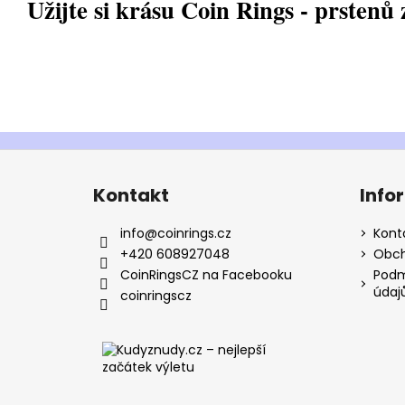
Užijte si krásu Coin Rings - prstenů 
Z
á
Kontakt
Info
p
a
info
@
coinrings.cz
Kont
t
+420 608927048
Obch
í
CoinRingsCZ na Facebooku
Podm
údaj
coinringscz