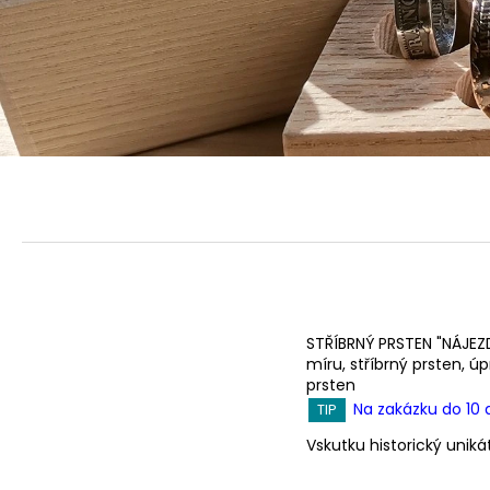
STŘÍBRNÝ PRSTEN "NÁJEZD
míru, stříbrný prsten, ú
prsten
Na zakázku do 10 
TIP
Vskutku historický unik