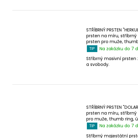
STŘÍBRNÝ PRSTEN "HERKUL
prsten na míru, stříbrný
prsten pro muže, thumb r
Na zakázku do 7 d
TIP
Stříbrný masivní prsten
a svobody.
STŘÍBRNÝ PRSTEN "DOLAR"
prsten na míru, stříbrn
pro muže, thumb ring, úp
Na zakázku do 7 d
TIP
Stříbrný majestátní prs