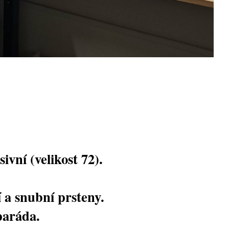
ivní (velikost 72).
 a snubní prsteny.
paráda.