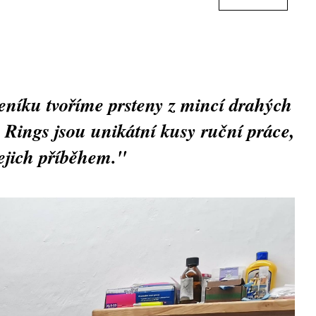
eníku tvoříme prsteny z mincí drahých
 Rings jsou unikátní kusy ruční práce,
jejich příběhem."