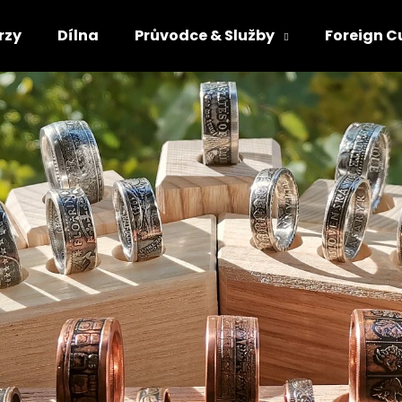
rzy
Dílna
Průvodce & Služby
Foreign 
Co potřebujete najít?
HLEDAT
Doporučujeme