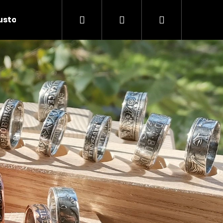
Hledat
Přihlášení
Nákupní
Customers
košík