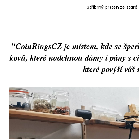
Stříbrný prsten ze staré
"CoinRingsCZ je místem, kde se šperk
kovů, které nadchnou dámy i pány s ci
které povýší váš