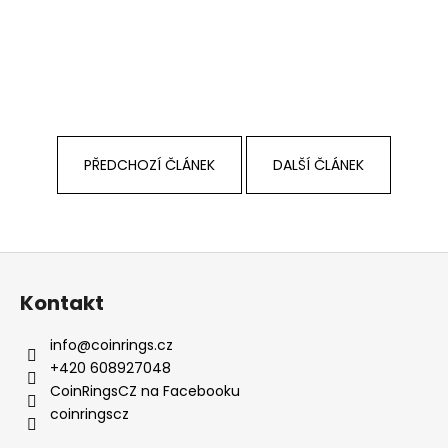
PŘEDCHOZÍ ČLÁNEK
DALŠÍ ČLÁNEK
Z
á
Kontakt
p
a
info
@
coinrings.cz
t
+420 608927048
í
CoinRingsCZ na Facebooku
coinringscz