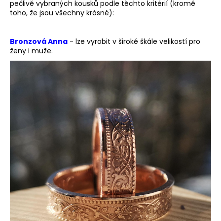
pečlivě vybraných kousků podle těchto kritérií (kromě
a
toho, že jsou všechny krásné):
j
í
Bronzová Anna
- lze vyrobit v široké škále velikostí pro
t
ženy i muže.
?
HLEDAT
D
o
p
o
r
u