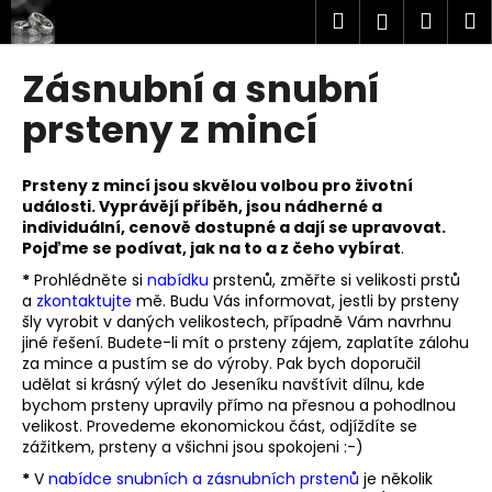
K
Přejít
Hledat
Náku
M
Přihlášen
na
o
obsah
Zpět
Zpět
košík
š
Zásnubní a snubní
í
C
prsteny z mincí
k
o
p
Prsteny z mincí jsou skvělou volbou pro životní
o
události. Vyprávějí příběh, jsou nádherné a
individuální, cenově dostupné a dají se upravovat.
t
Pojďme se podívat, jak na to a z čeho vybírat
.
ř
*
Prohlédněte si
nabídku
prstenů,
změřte
si velikosti prstů
e
a
zkontaktujte
mě. Budu Vás informovat, jestli by prsteny
b
šly vyrobit v daných velikostech, případně Vám navrhnu
u
jiné řešení. Budete-li mít o prsteny zájem, zaplatíte zálohu
za mince a pustím se do výroby. Pak bych doporučil
j
udělat si krásný výlet do Jeseníku navštívit dílnu, kde
e
bychom prsteny upravily přímo na přesnou a pohodlnou
velikost. Provedeme ekonomickou část, odjíždíte se
t
zážitkem, prsteny a všichni jsou spokojeni :-)
e
*
V
nabídce snubních a zásnubních prstenů
je několik
n