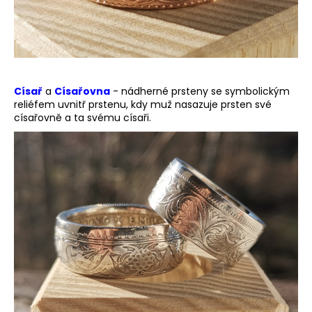
č
u
j
e
m
e
Císař
a
Císařovna
- nádherné prsteny se symbolickým
reliéfem uvnitř prstenu, kdy muž nasazuje prsten své
císařovně a ta svému císaři.