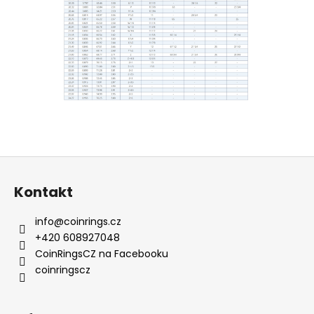
Z
á
Kontakt
p
a
info
@
coinrings.cz
t
+420 608927048
í
CoinRingsCZ na Facebooku
coinringscz