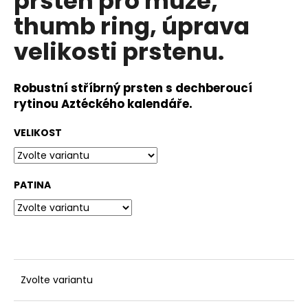
prsten pro muže,
č
u
thumb ring, úprava
j
velikosti prstenu.
e
m
e
Robustní stříbrný prsten s dechberoucí
rytinou Aztéckého kalendáře.
VELIKOST
PATINA
Zvolte variantu