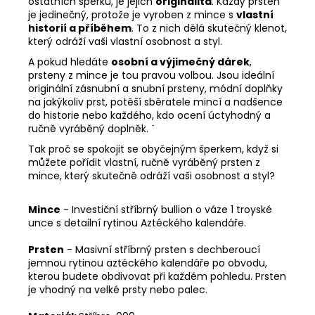
ostatních šperků, je jejich
originalita
. Každý prsten
je jedinečný, protože je vyroben z mince s
vlastní
historií a příběhem
. To z nich dělá skutečný klenot,
který odráží vaši vlastní osobnost a styl.
A pokud hledáte
osobní a výjimečný dárek
,
prsteny z mince je tou pravou volbou. Jsou ideální
originální zásnubní a snubní prsteny, módní doplňky
na jakýkoliv prst, potěší sběratele mincí a nadšence
do historie nebo každého, kdo ocení úctyhodný a
ručně vyráběný doplněk. ¨
Tak proč se spokojit se obyčejným šperkem, když si
můžete pořídit vlastní, ručně vyráběný prsten z
mince, který skutečně odráží vaši osobnost a styl?
Mince
- Investiční stříbrný bullion o váze 1 troyské
unce s detailní rytinou Aztéckého kalendáře.
Prsten
- Masivní stříbrný prsten s dechberoucí
jemnou rytinou aztéckého kalendáře po obvodu,
kterou budete obdivovat při každém pohledu. Prsten
je vhodný na velké prsty nebo palec.