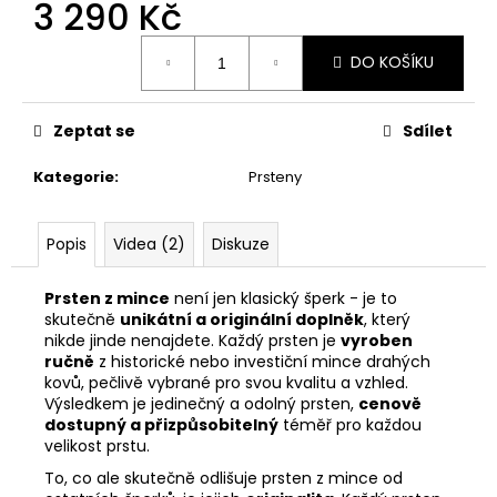
3 290 Kč
Měrná
DO KOŠÍKU
cena:
Zeptat se
Sdílet
Kategorie
:
Prsteny
Popis
Videa (2)
Diskuze
Prsten z mince
není jen klasický šperk - je to
skutečně
unikátní a originální doplněk
, který
nikde jinde nenajdete. Každý prsten je
vyroben
ručně
z historické nebo investiční mince drahých
kovů, pečlivě vybrané pro svou kvalitu a vzhled.
Výsledkem je jedinečný a odolný prsten,
cenově
dostupný a přizpůsobitelný
téměř pro každou
velikost prstu.
To, co ale skutečně odlišuje prsten z mince od