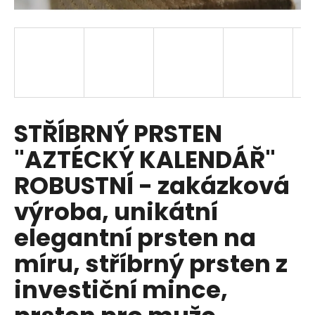
a
j
í
t
?
STŘÍBRNÝ PRSTEN
"AZTÉCKÝ KALENDÁŘ"
HLEDAT
ROBUSTNÍ - zakázková
výroba, unikátní
D
elegantní prsten na
o
p
míru, stříbrný prsten z
o
investiční mince,
r
u