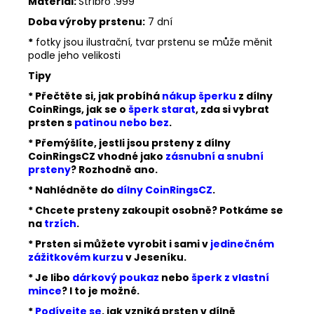
Materiál:
Stříbro .999
Doba výroby prstenu:
7 dní
*
fotky jsou ilustrační, tvar prstenu se může měnit
podle jeho velikosti
Tipy
* Přečtěte si, jak probíhá
nákup šperku
z dílny
CoinRings, jak se o
šperk starat
, zda si vybrat
prsten s
patinou nebo bez
.
* Přemýšlíte, jestli jsou prsteny z dílny
CoinRingsCZ vhodné jako
zásnubní a snubní
prsteny
? Rozhodně ano.
* Nahlédněte do
dílny CoinRingsCZ
.
* Chcete prsteny zakoupit osobně? Potkáme se
na
trzích
.
* Prsten si můžete vyrobit i sami v
jedinečném
zážitkovém kurzu
v Jeseníku.
* Je libo
dárkový poukaz
nebo
šperk z vlastní
mince
? I to je možné.
*
Podívejte se
, jak vzniká prsten v dílně